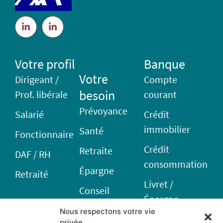
Votre profil
Banque
Votre
Dirigeant /
Compte
besoin
Prof. libérale
courant
Prévoyance
Salarié
Crédit
immobilier
Santé
Fonctionnaire
Crédit
Retraite
DAF / RH
consommation
Épargne
Retraité
Livret /
Conseil
Épargne
Nous respectons votre vie
financière
privée